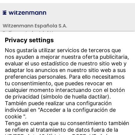
Witzenmann Española S.A.
Polígono Industrial Henares
C/. Livorno s/n
19004 Guadalajara
Teléfono recepción:
+34 949 325 200
(24 horas)
Contacto
Sedes en todo el mundo
Contacto