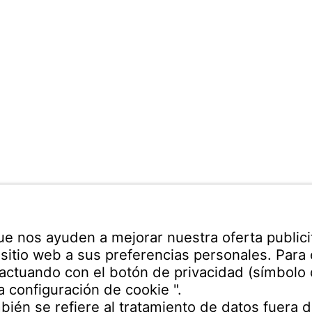
ann Española S.A.
 Industrial Henares
Teléfono recepción:
no s/n
+34 949 325 200
(24 hora
uadalajara