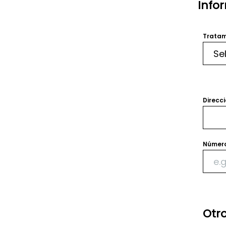
Info
Tratam
Direcci
Número
Otr