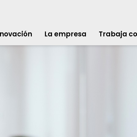
nnovación
La empresa
Trabaja co
中文
中文
english
english
čeština
čeština
english
english
de
de
nnovación
La empresa
Trabaja co
english
english
italiano
italiano
english
english
日
日
svenska
svenska
english
english
slovenčina
slovenčina
english
english
en
en