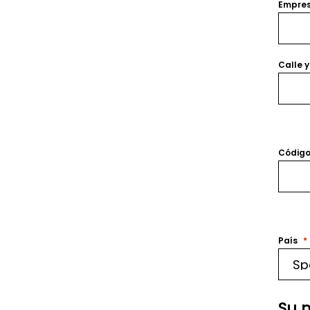
Empre
Calle 
Código
País
Su 