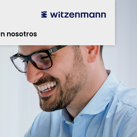
n nosotros
utsch
utsch
english
english
español
español
português
português
english
english
n nosotros
本語
本語
english
english
한국어
한국어
english
english
glish
glish