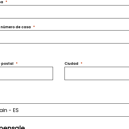
sa
y número de casa
 postal
Ciudad
mensaje