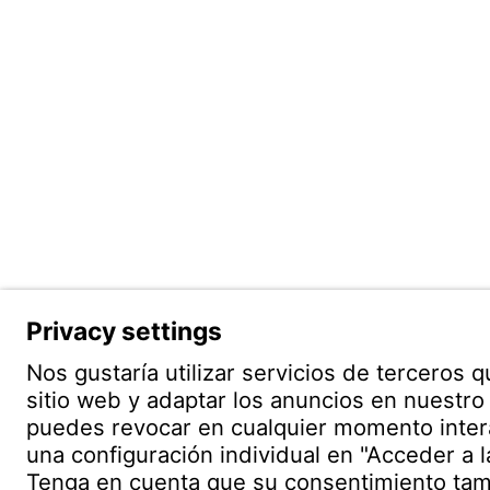
Witzenm
Polígono
C/. Livor
19004 G