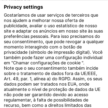
C/. Livorno s/n
19004 Guadalajara
Teléfono recepción:
+34 949 325 200
(24 horas)
CONTATO
Unidades de produção em todo o mundo
Contato
SERVIÇOS
Download-Center
Download Software de Usuário