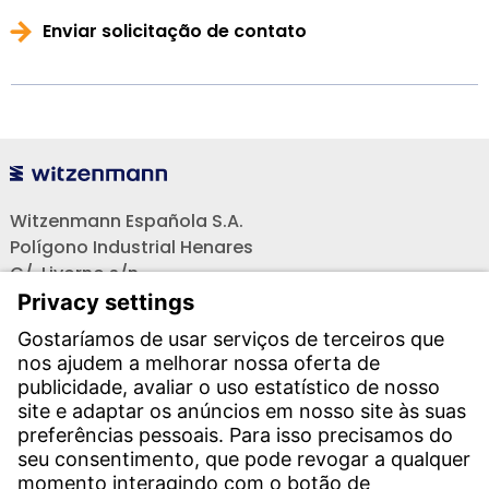
Enviar solicitação de contato
Witzenmann Española S.A.
Polígono Industrial Henares
C/. Livorno s/n
19004 Guadalajara
Teléfono recepción:
+34 949 325 200
(24 horas)