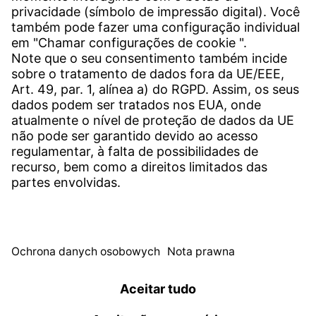
CONTATO
Unidades de produção em todo o mundo
Contato
SERVIÇOS
Download-Center
Download Software de Usuário
Especificações de solicitação
Escritório de Reportes da Witzenmann
© WITZENMANN All rights reserved
Espanha | PT