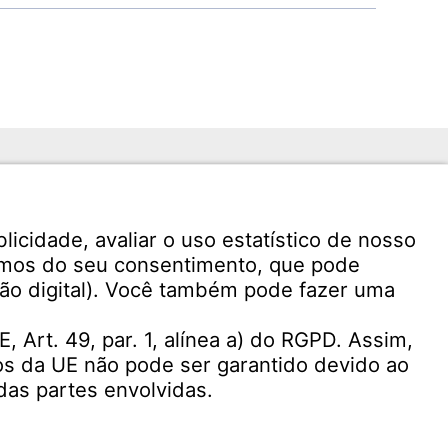
s)
Download Software de Usuário
icitação
Escritório de Reportes da
Witzenmann