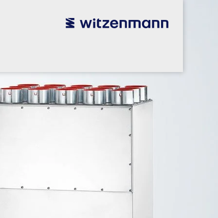
utsch
utsch
english
english
español
español
português
português
english
english
本語
本語
english
english
한국어
한국어
english
english
glish
glish