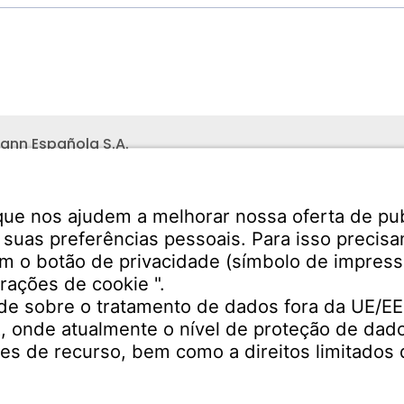
ann Española S.A.
 Industrial Henares
Teléfono recepción:
no s/n
+34 949 325 200
(24 hora
uadalajara
SERVIÇOS
Download-Center
to
Especificações de sol