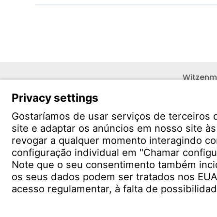
Witzenm
Polígono
C/. Livor
19004 G
CONTATO
Unidades de produção em todo
Conta
o mundo