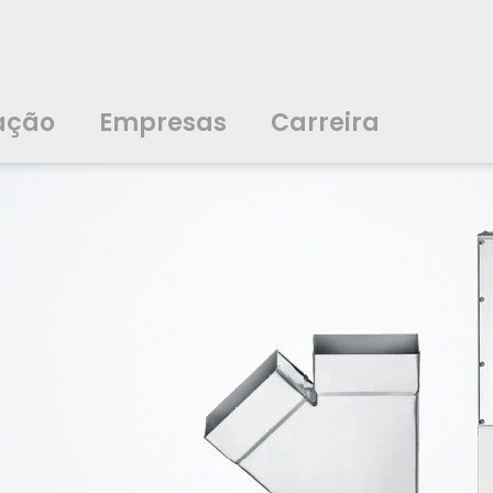
ação
Empresas
Carreira
中文
中文
english
english
čeština
čeština
english
english
de
de
ação
Empresas
Carreira
english
english
italiano
italiano
english
english
日
日
svenska
svenska
english
english
slovenčina
slovenčina
english
english
en
en