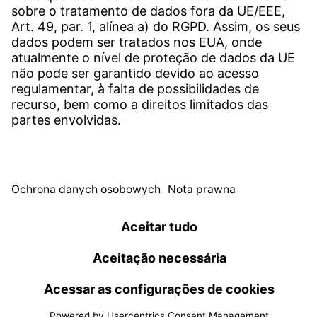
vapor de água. Como resultado, é possível obter um
nível de eficiência muito alto, de até 85%. As células
SERVIÇOS
operam em temperaturas de até 900 °C. Um
material cerâmico sólido serve de eletrólito. Outra
Download-Center
vantagem do SOEC é que ele também é adequado
para a eletrólise de CO para produzir gás de
Download Software de Usuário
síntese. No entanto, as altas temperaturas levam a
uma baixa capacidade de mudança de carga e a
Especificações de solicitação
altos requisitos de material.
Escritório de Reportes da Witzenmann
© WITZENMANN All rights reserved
Espanha | PT
Ficha Technica
Privacidade
Termos de uso
Benelux
Brasil
CONDIÇÕES DE VENDA E ENTREGA
nederlands
english
português
english
China
República Checa
中文
english
čeština
english