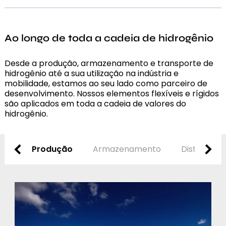
Testes de pressão, calor e movimento contínuo
concepção da ideia à sua aplicação. Assim,
Nossos sistemas de tubulação são seguros, duráveis e
beneficiamos da nossa cadeia de processos
Fornecedor em série
de qualidade superior. Isso também é enfatizado por
interligados em vários níveis.
meio das nossas certificações
Com nossos processos e capacidades de fabricação,
Ao longo de toda a cadeia de hidrogênio
estamos preparados para desenvolver soluções
personalizadas, desde pequenas até grandes séries
EC79,
com
Desde a produção, armazenamento e transporte de
ANSI HGV 3.1
hidrogênio até a sua utilização na indústria e
mobilidade, estamos ao seu lado como parceiro de
Aprovações específicas do cliente
Segurança de processo
desenvolvimento. Nossos elementos flexíveis e rígidos
Qualidade consistente
são aplicados em toda a cadeia de valores do
hidrogênio.
Alta confiabilidade de entrega
Produção
Armazenamento
Distribuiçã