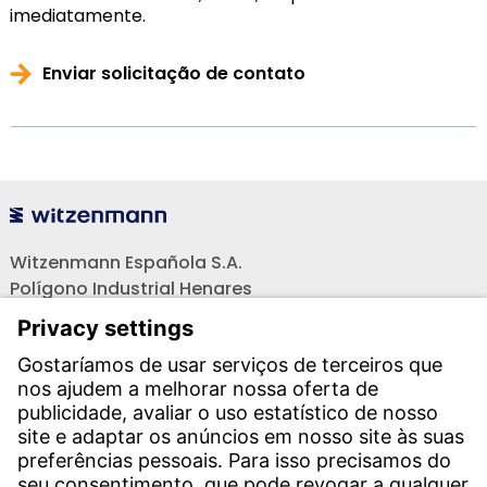
imediatamente.
Enviar solicitação de contato
Witzenmann Española S.A.
Polígono Industrial Henares
C/. Livorno s/n
19004 Guadalajara
Teléfono recepción:
+34 949 325 200
(24 horas)