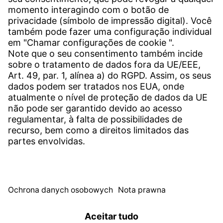
CONTATO
Unidades de produção em todo o mundo
Contato
SERVIÇOS
Download-Center
Download Software de Usuário
Especificações de solicitação
Escritório de Reportes da Witzenmann
© WITZENMANN All rights reserved
Espanha | PT