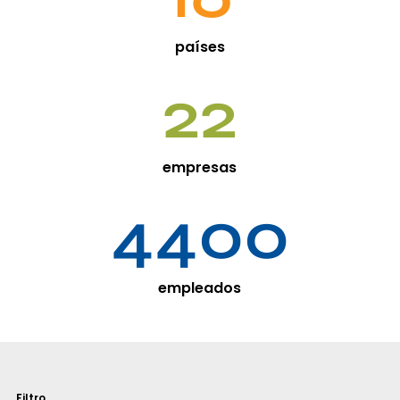
países
22
empresas
4400
empleados
Filtro