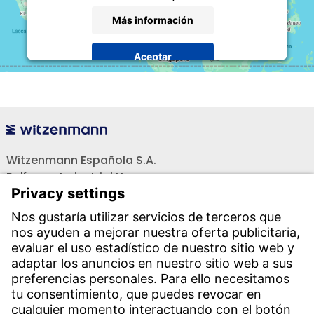
Más información
Aceptar
powered by
Usercentrics Consent Management
Platform
Witzenmann Española S.A.
Polígono Industrial Henares
C/. Livorno s/n
19004 Guadalajara
Teléfono recepción:
+34 949 325 200
(24 horas)