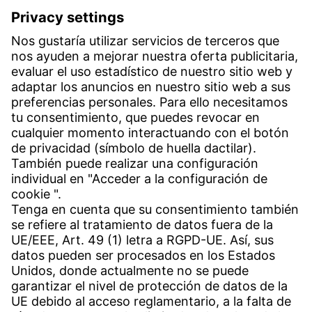
Witzenmann Española S.A.
Polígono Industrial Henares
C/. Livorno s/n
19004 Guadalajara
Teléfono recepción:
+34 949 325 200
(24 horas)
Contacto
Sedes en todo el mundo
Contacto
Servicio
Centro de descargas