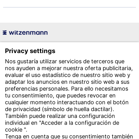
Witzenmann Española S.A.
Polígono Industrial Henares
C/. Livorno s/n
19004 Guadalajara
Teléfono recepción:
+34 949 325 200
(24 horas)
Contacto