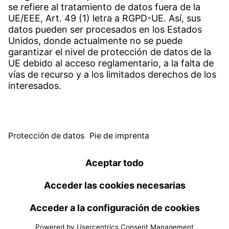
Sedes en todo el mundo
Contacto
Servicio
Centro de descargas
Descargar software de aplicación
Canal de Denuncias de Witzenmann
© WITZENMANN All rights reserved
España | ES
Pie de imprenta
Protección de datos
Benelux
Brasil
Condiciones de uso
nederlands
english
português
english
China
Republica checa