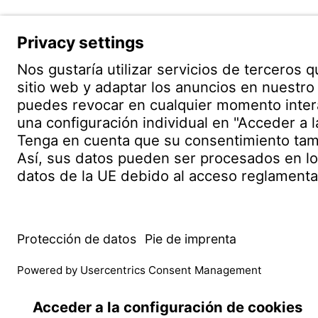
Witzenm
Polígono
C/. Livor
19004 G
Contacto
Sedes en todo el mundo
Conta
© WITZENMANN All rights reserved