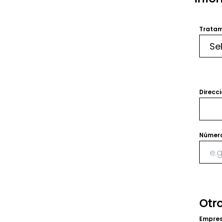
Tratam
Direcci
Número
Otr
Empre