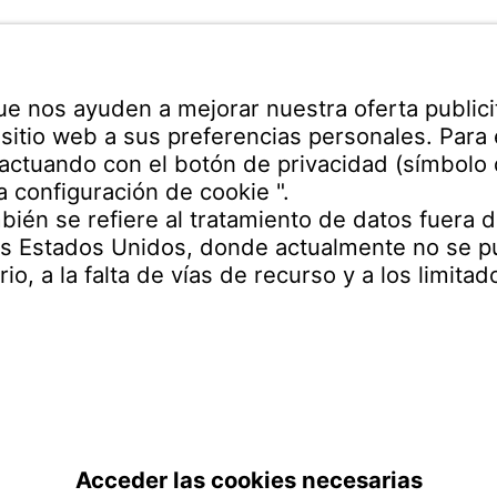
ann Española S.A.
 Industrial Henares
Teléfono recepción:
no s/n
+34 949 325 200
(24 hora
uadalajara
Servicio
Centro de descargas
cto
Canal de Denuncias d
España | ES
Pie de
Protección de
C