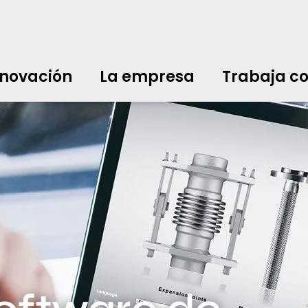
nnovación
La empresa
Trabaja co
中文
中文
english
english
čeština
čeština
english
english
de
de
nnovación
La empresa
Trabaja co
english
english
italiano
italiano
english
english
日
日
svenska
svenska
english
english
slovenčina
slovenčina
english
english
en
en