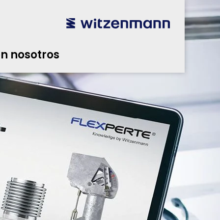
n nosotros
utsch
utsch
english
english
español
español
português
português
english
english
n nosotros
本語
本語
english
english
한국어
한국어
english
english
glish
glish