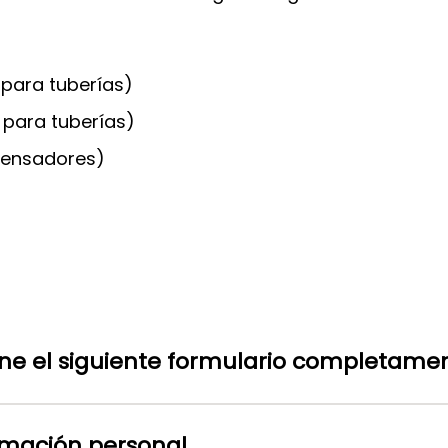
 para tuberías)
 para tuberías)
pensadores)
ene el siguiente formulario completamen
rmación personal