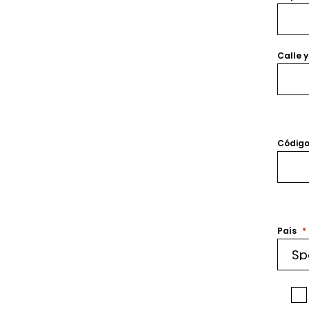
Calle 
Código
País