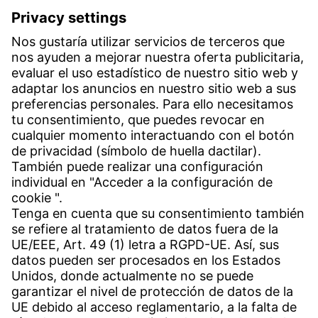
Witzenmann Española S.A.
Polígono Industrial Henares
C/. Livorno s/n
19004 Guadalajara
Teléfono recepción:
+34 949 325 200
(24 horas)
Contacto
Sedes en todo el mundo
Contacto
Servicio
Centro de descargas