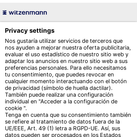
Witzenmann Española S.A.
Polígono Industrial Henares
C/. Livorno s/n
19004 Guadalajara
Teléfono recepción:
+34 949 325 200
(24 horas)
Contacto
Sedes en todo el mundo
Contacto