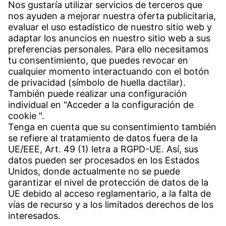
C/. Livorno s/n
19004 Guadalajara
Teléfono recepción:
+34 949 325 200
(24 horas)
Contacto
Sedes en todo el mundo
Contacto
Servicio
Centro de descargas
Descargar software de aplicación